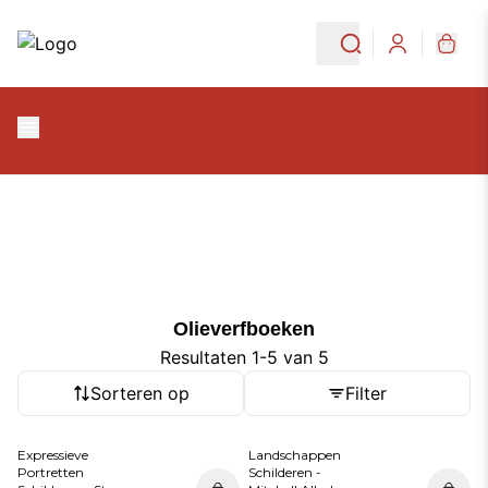
Ga naar de hoofdinhoud
Ga naar navigatie
Olieverfboeken
Login
Olieverfboeken
Olieverfboeken
Resultaten 1-5 van 5
Sorteren op
Filter
Expressieve
Landschappen
Portretten
Schilderen -