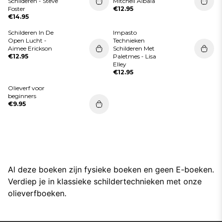
Schilderen - Steve
Mitchell Albala
Foster
€12.95
€14.95
Schilderen In De
Impasto
Open Lucht -
Technieken
Aimee Erickson
Schilderen Met
€12.95
Paletmes - Lisa
Elley
€12.95
Olieverf voor
beginners
€9.95
Al deze boeken zijn fysieke boeken en geen E-boeken.
Verdiep je in klassieke schildertechnieken met onze
olieverfboeken.