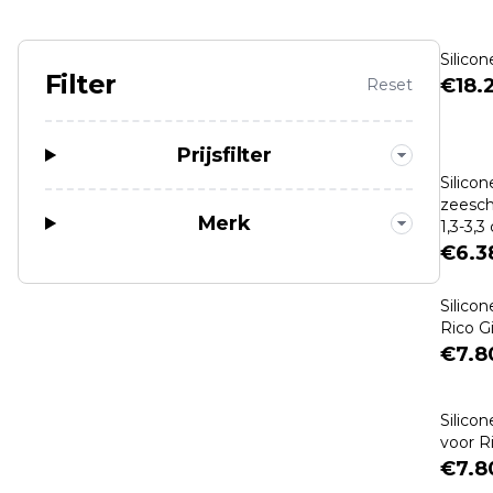
Boeken (Schilderen)
Boeken Tekenen
Tekentafels & Aanverwante
Silico
Filter
€18.
Reset
Prijsfilter
Silico
zeesche
Merk
1,3-3,3
€6.3
Silico
Rico G
€7.8
Silico
voor R
€7.8