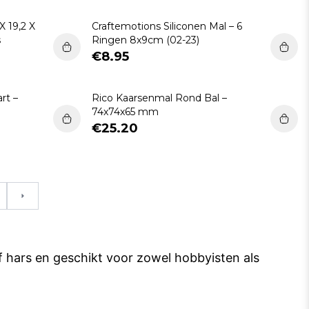
X 19,2 X
Craftemotions Siliconen Mal – 6
s
Ringen 8x9cm (02-23)
€8.95
rt –
Rico Kaarsenmal Rond Bal –
74x74x65 mm
€25.20
Volgende
of hars en geschikt voor zowel hobbyisten als