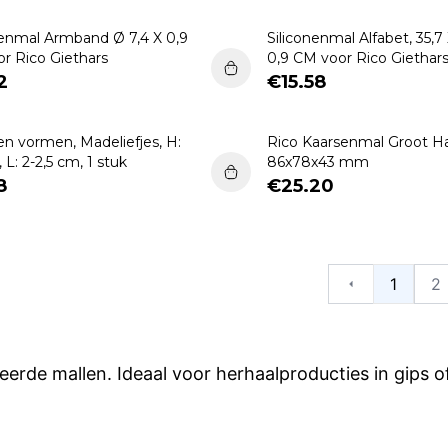
nenmal Armband Ø 7,4 X 0,9
Siliconenmal Alfabet, 35,7 
r Rico Giethars
0,9 CM voor Rico Giethar
2
€15.58
nen vormen, Madeliefjes, H:
Rico Kaarsenmal Groot Ha
 L: 2-2,5 cm, 1 stuk
86x78x43 mm
8
€25.20
1
2
Vorige
lleerde mallen. Ideaal voor herhaalproducties in gips 