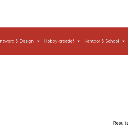
Latex & Siliconen
ntwerp & Design
Hobby-creatief
Kantoor & School
__________________
__________________
__________________
Tekengereedschap
Beeldhouwen & Boetseren
Schrijfwaren
Meten, Plakken & Snijden
Bulletjournals
Bureau Accessoire
Presenteren & Opbergen
Gips, Hars & Mallen Maken
Knippen & Plakken
Ondergronden
Deco Vormen & Figuren
Papier T&S
Decoratie.
Handletteren & Kalligrafie
Result