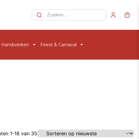
Login
Typ om naar producten te zoeken. Gebruik 
Handwerken
Feest & Carnaval
__________________
__________________
Breien & Haken
Versiering algemeen
s
Borduren, Punch Needle & Weven
Versiering Thema
Macramé
Kleding Retro
Fournituren
Kleding Beroepen
Loepen & Lampen
Kleding Halloween
Kleding Thema
aten 1-18 van 35