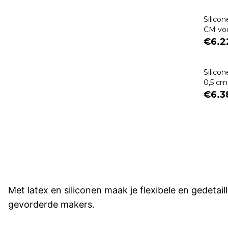
Silico
CM voo
€6.2
Silico
0,5 cm,
€6.3
Met latex en siliconen maak je flexibele en gedetai
gevorderde makers.