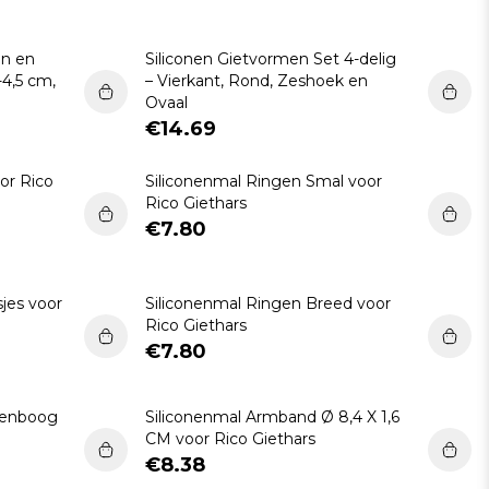
Kleding Accessoires
Feest Accessoires
en en
Siliconen Gietvormen Set 4-delig
-4,5 cm,
– Vierkant, Rond, Zeshoek en
Haarwerk.
Ovaal
Gezichts Accessoires
€14.69
Schminken
or Rico
Siliconenmal Ringen Smal voor
Rico Giethars
Grimeren
€7.80
Sinterklaas & Kerstman
jes voor
Siliconenmal Ringen Breed voor
Rico Giethars
€7.80
genboog
Siliconenmal Armband Ø 8,4 X 1,6
CM voor Rico Giethars
€8.38