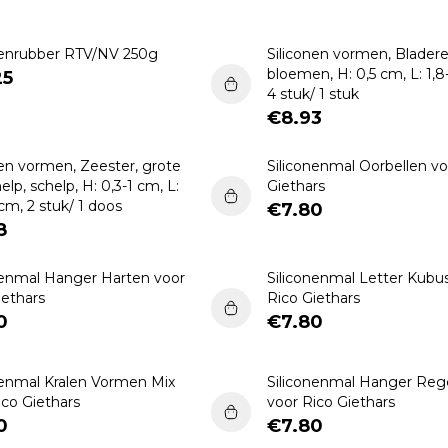
Hobbymateriaal Algemeen
Kaarsen maken
nenrubber RTV/NV 250g
Siliconen vormen, Blader
bloemen, H: 0,5 cm, L: 1,8
25
Knippen & Plakken.
4 stuk/ 1 stuk
Miniatuur & Modelbouw
€8.93
Mozaïek
nen vormen, Zeester, grote
Siliconenmal Oorbellen vo
lp, schelp, H: 0,3-1 cm, L:
Papier.
Giethars
 cm, 2 stuk/ 1 doos
€7.80
Sieraden Maken
8
Verf, Penselen & Stempels
nenmal Hanger Harten voor
Siliconenmal Letter Kubus
Vilten
iethars
Rico Giethars
0
€7.80
Zeefdruk
Zeep Maken
nenmal Kralen Vormen Mix
Siliconenmal Hanger Re
ico Giethars
voor Rico Giethars
0
€7.80