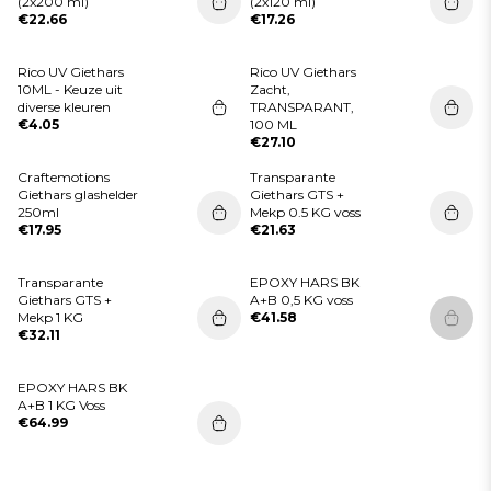
(2x200 ml)
(2x120 ml)
€22.66
€17.26
Rico UV Giethars
Rico UV Giethars
10ML - Keuze uit
Zacht,
diverse kleuren
TRANSPARANT,
€4.05
100 ML
€27.10
Craftemotions
Transparante
Giethars glashelder
Giethars GTS +
250ml
Mekp 0.5 KG voss
€17.95
€21.63
Transparante
EPOXY HARS BK
Giethars GTS +
A+B 0,5 KG voss
Mekp 1 KG
€41.58
Dit p
€32.11
EPOXY HARS BK
A+B 1 KG Voss
€64.99