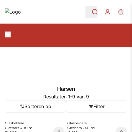
Ga naar de hoofdinhoud
Ga naar navigatie
Harsen
Login
Harsen
Harsen
Resultaten 1-9 van 9
Sorteren op
Filter
Glasheldere
Glasheldere
Giethars 400 ml
Giethars 240 ml