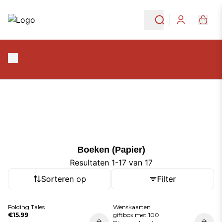
Ga naar de hoofdinhoud
Ga naar navigatie
Boeken (Papier)
Login
Boeken (Papier)
Boeken (Papier)
Resultaten 1-17 van 17
Sorteren op
Filter
Folding Tales
Wenskaarten
€15.99
giftbox met 100