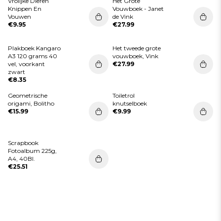
Vrolijke Dieren
Het Grote
Knippen En
Vouwboek - Janet
Vouwen
de Vink
€9.95
€27.99
Plakboek Kangaro
Het tweede grote
A3 120 grams 40
vouwboek, Vink
vel, voorkant
€27.99
zwart
€8.35
Geometrische
Toiletrol
origami, Bolitho
knutselboek
€15.99
€9.99
Scrapbook
Fotoalbum 225g,
A4, 40Bl.
€25.51