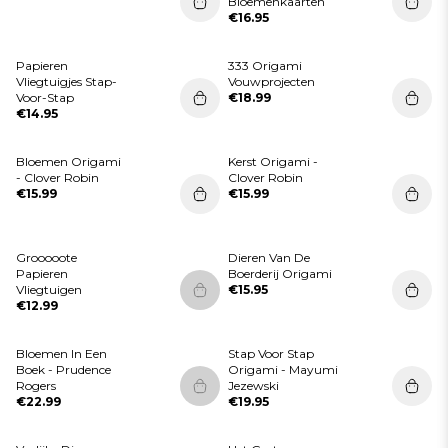
Bloemenkaarten
€16.95
Papieren
333 Origami
Vliegtuigjes Stap-
Vouwprojecten
Voor-Stap
€18.99
€14.95
Bloemen Origami
Kerst Origami -
- Clover Robin
Clover Robin
€15.99
€15.99
Grooooote
Dieren Van De
Papieren
Boerderij Origami
Vliegtuigen
€15.95
Dit product is momenteel niet op
€12.99
Bloemen In Een
Stap Voor Stap
Boek - Prudence
Origami - Mayumi
Rogers
Jezewski
Dit product is momenteel niet op
€22.99
€19.95