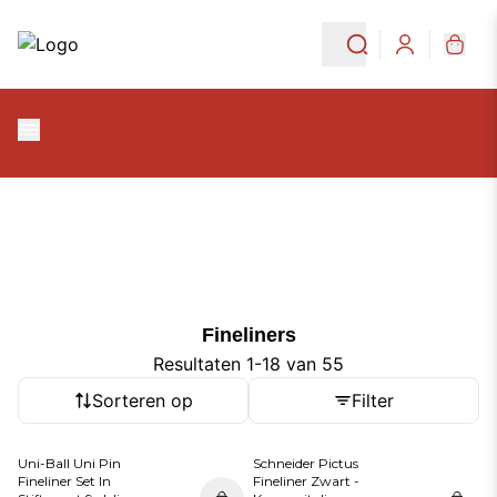
Ga naar de hoofdinhoud
Ga naar navigatie
Fineliners
Login
Fineliners
Fineliners
Resultaten 1-18 van 55
Sorteren op
Filter
Uni-Ball Uni Pin
Schneider Pictus
Fineliner Set In
Fineliner Zwart -