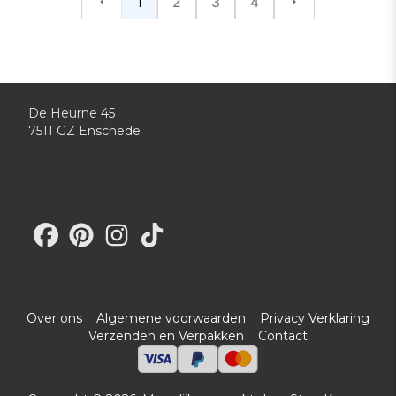
1
2
3
4
Vorige
Volgende
De Heurne 45
7511 GZ Enschede
Bezoek onze Facebook-pagina
Bezoek onze Pinterest-pagina
Bezoek onze Instagram-pagina
Bezoek ons TikTok-profiel
Over ons
Algemene voorwaarden
Privacy Verklaring
Verzenden en Verpakken
Contact