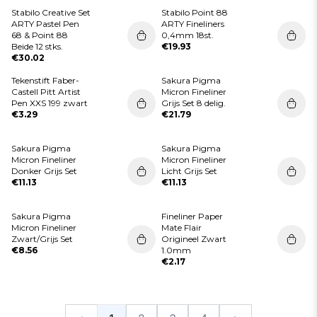
Stabilo Creative Set
Stabilo Point 88
ARTY Pastel Pen
ARTY Fineliners
68 & Point 88
0,4mm 18st.
Beide 12 stks.
€19.93
€30.02
Tekenstift Faber-
Sakura Pigma
Castell Pitt Artist
Micron Fineliner
Pen XXS 199 zwart
Grijs Set 8 delig.
€3.29
€21.79
Sakura Pigma
Sakura Pigma
Micron Fineliner
Micron Fineliner
Donker Grijs Set
Licht Grijs Set
€11.13
€11.13
Sakura Pigma
Fineliner Paper
Micron Fineliner
Mate Flair
Zwart/Grijs Set
Origineel Zwart
€8.56
1.0mm
€2.17