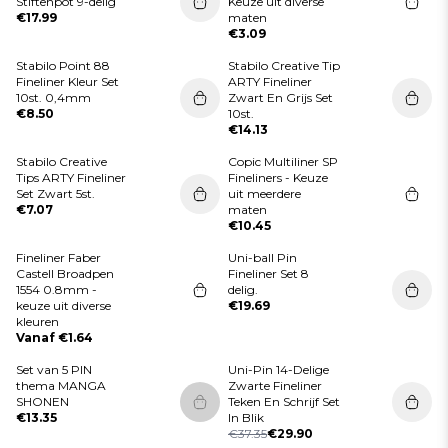
Stiftenpot 9-delig
Keuze uit diverse
€17.99
maten
€3.09
Stabilo Point 88
Stabilo Creative Tip
Fineliner Kleur Set
ARTY Fineliner
10st. 0,4mm
Zwart En Grijs Set
€8.50
10st.
€14.13
Stabilo Creative
Copic Multiliner SP
Tips ARTY Fineliner
Fineliners - Keuze
Set Zwart 5st.
uit meerdere
€7.07
maten
€10.45
Fineliner Faber
Uni-ball Pin
Castell Broadpen
Fineliner Set 8
1554 0.8mm -
delig.
keuze uit diverse
€19.69
kleuren
Vanaf €1.64
Set van 5 PIN
Uni-Pin 14-Delige
thema MANGA
Zwarte Fineliner
SHONEN
Teken En Schrijf Set
Dit product is momenteel niet op
€13.35
In Blik
€37.35
€29.90