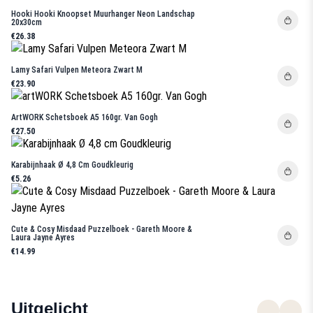
Hooki Hooki Knoopset Muurhanger Neon Landschap
20x30cm
€26.38
Lamy Safari Vulpen Meteora Zwart M
€23.90
ArtWORK Schetsboek A5 160gr. Van Gogh
€27.50
Karabijnhaak Ø 4,8 Cm Goudkleurig
€5.26
Cute & Cosy Misdaad Puzzelboek - Gareth Moore &
Laura Jayne Ayres
€14.99
Uitgelicht