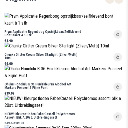
Prym Applicatie Regenboog Opstrijkbaar/zelfklevend
Bont Kaart À 1 Stk
€4.90
Chunky Glitter Cream Silver Starlight (Zilver/Multi)
10ml
€6.00
Ohuhu Honolulu B 36 Huidskleuren Alcohol Art
Markers Penseel & Fiijne Punt
€39.99
NIEUW! Kleurpotloden FaberCastell Polychromos
Assorti Blik A 20st. Uitbreidingsset!
€49.50
€39.90