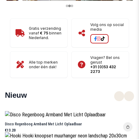
Handig: Startersets!
Wo
Volg ons op social
Shop nu
Gratis verzending
media
vanaf
€ 75
binnen
Nederland.
Vragen? Bel ons
Alle top merken
gerust
onder één dak!
+31 (0)53 432
2273
Nieuw
Disco Regenboog Armband Met Licht Oplaadbaar
€13.20