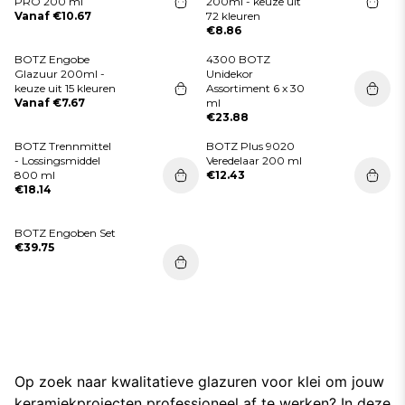
PRO 200 ml
200ml - keuze uit
Vanaf €10.67
72 kleuren
€8.86
BOTZ Engobe
4300 BOTZ
Glazuur 200ml -
Unidekor
keuze uit 15 kleuren
Assortiment 6 x 30
Vanaf €7.67
ml
€23.88
BOTZ Trennmittel
BOTZ Plus 9020
- Lossingsmiddel
Veredelaar 200 ml
800 ml
€12.43
€18.14
BOTZ Engoben Set
€39.75
Op zoek naar kwalitatieve glazuren voor klei om jouw
keramiekprojecten professioneel af te werken? In deze