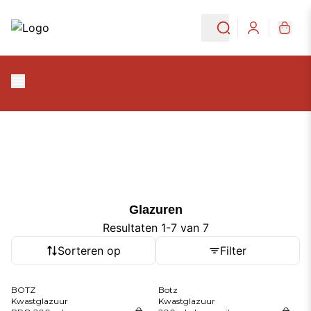
Ga naar de hoofdinhoud
Ga naar navigatie
Glazuren
Login
Glazuren
Glazuren
Resultaten 1-7 van 7
Sorteren op
Filter
BOTZ
Botz
Kwastglazuur
Kwastglazuur