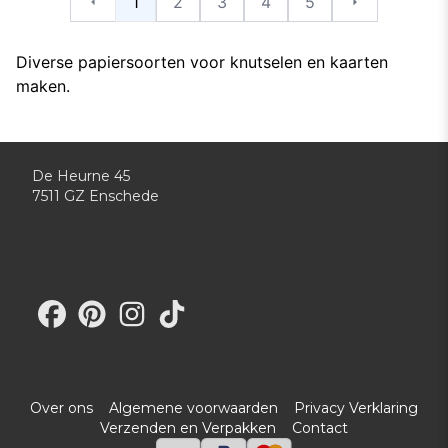
1
2
3
4
5
Vorige
Volgende
Diverse papiersoorten voor knutselen en kaarten
maken.
De Heurne 45
7511 GZ Enschede
Bezoek onze Facebook-pagina
Bezoek onze Pinterest-pagina
Bezoek onze Instagram-pagina
Bezoek ons TikTok-profiel
Over ons
Algemene voorwaarden
Privacy Verklaring
Verzenden en Verpakken
Contact