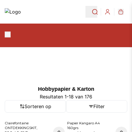
Ga naar de hoofdinhoud
Ga naar navigatie
Hobbypapier & Karton
Login
Hobbypapier & Karton
Hobbypapier & Karton
Resultaten 1-18 van 176
Sorteren op
Filter
Clairefontaine
Papier Kangaro A4
ONTDEKKINGSKIT,
160grs