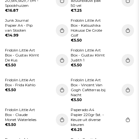
20,5x4,5x29,7 cm -
azuurblauw pak
Spookhuizen
50 vel
€16.87
€7.25
Junk Journal
Fridolin Little Art
Papier A4 - Pip
Box - Katsushika
van Slooten
Hokusai De Grote
€14.99
Golf
€5.50
Fridolin Little Art
Fridolin Little Art
Box - Gustav Klimt
Box - Gustav Klimt
De Kus
Judith 1
€5.50
€5.50
Fridolin Little Art
Fridolin Little Art
Box - Frida Kahlo
Box - Vincent Van
€5.50
Gogh Caféterras bij
Nacht
€5.50
Fridolin Little Art
Paperado A4
Box - Claude
Papier 220gr 5st. -
Monet Waterlelies
Keuze uit diverse
€5.50
kleuren
€6.25