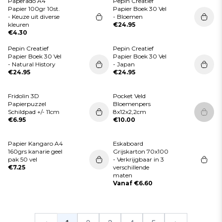
Paperado A4
Pepin Creatief
Papier 100gr 10st.
Papier Boek 30 Vel
- Keuze uit diverse
- Bloemen
kleuren
€24.95
€4.30
Pepin Creatief
Pepin Creatief
Papier Boek 30 Vel
Papier Boek 30 Vel
- Natural History
- Japan
€24.95
€24.95
Fridolin 3D
Pocket Veld
Papierpuzzel
Bloemenpers
Schildpad +/- 11cm
8x12x2,2cm
Dit p
€6.95
€10.00
Papier Kangaro A4
Eskaboard
160grs kanarie geel
Grijskarton 70x100
pak 50 vel
- Verkrijgbaar in 3
€7.25
verschillende
maten
Vanaf €6.60